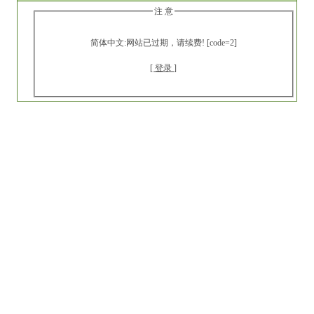
注 意
简体中文:网站已过期，请续费! [code=2]
[ 登录 ]